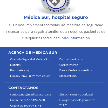
Médica Sur, hospital seguro
Hemos implementado todas las medidas de seguridad
necesarias para seguir atendiendo a nuestros pacientes de
cualquier especialidad.
Más información
ACERCA DE MÉDICA SUR
Calidad y Seguridad Médica Sur
Formatos médicos
Noticias
Correo interno
Bolsa de trabajo
Dirección de ética médica
Holiday Inn & Suites Médica Sur
Mapa del sitio
CONTÁCTANOS
contactanos@medicasur.org.mx
¡Escucha nuestro podcast!
Conmutador 55 5424 7200
Diálogos cardiológicos entre
colegas
Urgencias 800 999 8743