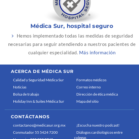
Médica Sur, hospital seguro
Hemos implementado todas las medidas de seguridad
necesarias para seguir atendiendo a nuestros pacientes de
cualquier especialidad.
Más información
ACERCA DE MÉDICA SUR
Calidad y Seguridad Médica Sur
Formatos médicos
Noticias
Correo interno
Bolsa de trabajo
Dirección de ética médica
Holiday Inn & Suites Médica Sur
Mapa del sitio
CONTÁCTANOS
contactanos@medicasur.org.mx
¡Escucha nuestro podcast!
Conmutador 55 5424 7200
Diálogos cardiológicos entre
colegas