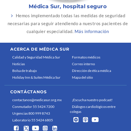
Médica Sur, hospital seguro
Hemos implementado todas las medidas de seguridad
necesarias para seguir atendiendo a nuestros pacientes de
cualquier especialidad.
Más información
ACERCA DE MÉDICA SUR
Calidad y Seguridad Médica Sur
Formatos médicos
Noticias
Correo interno
Bolsa de trabajo
Dirección de ética médica
Holiday Inn & Suites Médica Sur
Mapa del sitio
CONTÁCTANOS
contactanos@medicasur.org.mx
¡Escucha nuestro podcast!
Conmutador 55 5424 7200
Diálogos cardiológicos entre
colegas
Urgencias 800 999 8743
Laboratorio 55 5424 6805