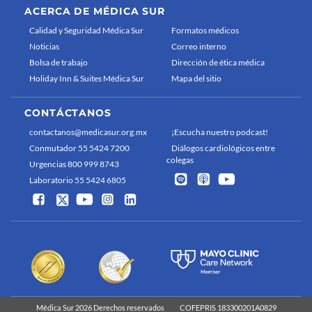
ACERCA DE MÉDICA SUR
Calidad y Seguridad Médica Sur
Formatos médicos
Noticias
Correo interno
Bolsa de trabajo
Dirección de ética médica
Holiday Inn & Suites Médica Sur
Mapa del sitio
CONTÁCTANOS
contactanos@medicasur.org.mx
¡Escucha nuestro podcast!
Conmutador 55 5424 7200
Diálogos cardiológicos entre
colegas
Urgencias 800 999 8743
Laboratorio 55 5424 6805
Médica Sur 2026 Derechos reservados
COFEPRIS 183300201A0829