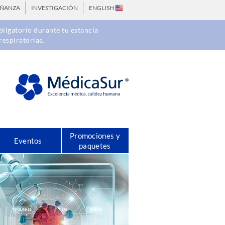
EÑANZA
INVESTIGACIÓN
ENGLISH
ligatorio durante tu estancia
respiratorias.
Promociones y
Eventos
paquetes