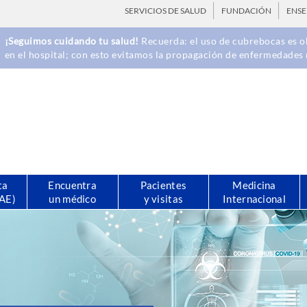
SERVICIOS DE SALUD
FUNDACIÓN
ENS
¡Seguimos cuidando tu salud!
Recuerda: el uso de cubrebocas es ob
en el hospital; con esto evitamos la propagación de enfermedades 
ta
Encuentra
Pacientes
Medicina
CAE)
un médico
y visitas
Internacional