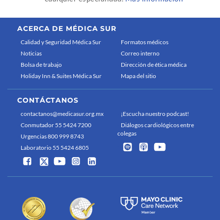
ACERCA DE MÉDICA SUR
Calidad y Seguridad Médica Sur
Formatos médicos
Noticias
Correo interno
Bolsa de trabajo
Dirección de ética médica
Holiday Inn & Suites Médica Sur
Mapa del sitio
CONTÁCTANOS
contactanos@medicasur.org.mx
¡Escucha nuestro podcast!
Conmutador 55 5424 7200
Diálogos cardiológicos entre
colegas
Urgencias 800 999 8743
Laboratorio 55 5424 6805