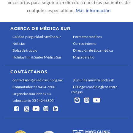
necesarias para seguir atendiendo a nuestros pacientes de
cualquier especialidad.
Más información
ACERCA DE MÉDICA SUR
Calidad y Seguridad Médica Sur
Formatos médicos
Noticias
Correo interno
Bolsa de trabajo
Dirección de ética médica
Holiday Inn & Suites Médica Sur
Mapa del sitio
CONTÁCTANOS
contactanos@medicasur.org.mx
¡Escucha nuestro podcast!
Conmutador 55 5424 7200
Diálogos cardiológicos entre
colegas
Urgencias 800 999 8743
Laboratorio 55 5424 6805