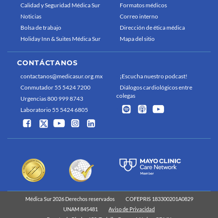
Calidad y Seguridad Médica Sur
Formatos médicos
Noticias
Correo interno
Bolsa de trabajo
Dirección de ética médica
Holiday Inn & Suites Médica Sur
Mapa del sitio
CONTÁCTANOS
contactanos@medicasur.org.mx
¡Escucha nuestro podcast!
Conmutador 55 5424 7200
Diálogos cardiológicos entre
colegas
Urgencias 800 999 8743
Laboratorio 55 5424 6805
Médica Sur 2026 Derechos reservados
COFEPRIS 183300201A0829
UNAM 845481
Aviso de Privacidad