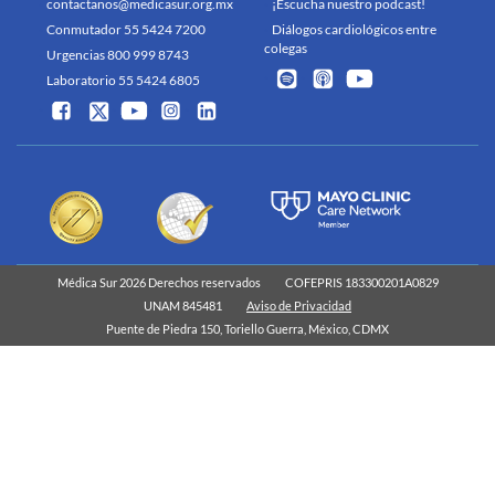
contactanos@medicasur.org.mx
¡Escucha nuestro podcast!
Conmutador 55 5424 7200
Diálogos cardiológicos entre
colegas
Urgencias 800 999 8743
Laboratorio 55 5424 6805
Médica Sur 2026 Derechos reservados
COFEPRIS 183300201A0829
UNAM 845481
Aviso de Privacidad
Puente de Piedra 150, Toriello Guerra, México, CDMX