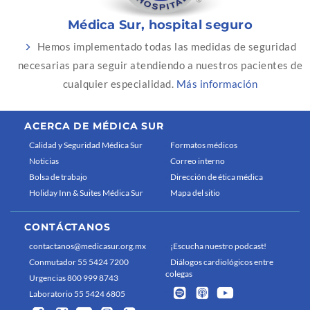
Médica Sur, hospital seguro
Hemos implementado todas las medidas de seguridad
necesarias para seguir atendiendo a nuestros pacientes de
cualquier especialidad.
Más información
ACERCA DE MÉDICA SUR
Calidad y Seguridad Médica Sur
Formatos médicos
Noticias
Correo interno
Bolsa de trabajo
Dirección de ética médica
Holiday Inn & Suites Médica Sur
Mapa del sitio
CONTÁCTANOS
contactanos@medicasur.org.mx
¡Escucha nuestro podcast!
Conmutador 55 5424 7200
Diálogos cardiológicos entre
colegas
Urgencias 800 999 8743
Laboratorio 55 5424 6805