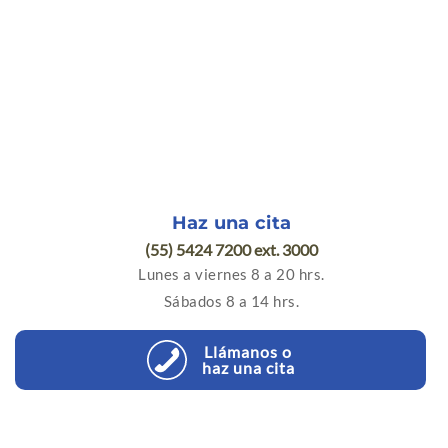
Coordinan:
Dra Marisol Valdés Escárcega
Coordinadora Clínica de Geriatría, CIDyT, Hospital Medica Sur
Dra. Martha Helena Uribe Ramos
Fundación Clínica Médica Sur
Alejandra Pedroza
Haz una cita
(55) 5424 7200 ext. 3000
Lunes a viernes 8 a 20 hrs.
Sábados 8 a 14 hrs.
Llámanos o
haz una cita