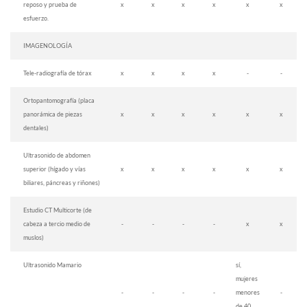
reposo y prueba de
x
x
x
x
x
x
esfuerzo.
IMAGENOLOGÍA
Tele-radiografía de tórax
x
x
x
x
-
-
Ortopantomografía (placa
panorámica de piezas
x
x
x
x
x
x
dentales)
Ultrasonido de abdomen
superior (hígado y vías
x
x
x
x
x
x
biliares, páncreas y riñones)
Estudio CT Multicorte (de
cabeza a tercio medio de
-
-
-
-
x
x
muslos)
Ultrasonido Mamario
sí,
mujeres
-
-
-
-
menores
-
de 40