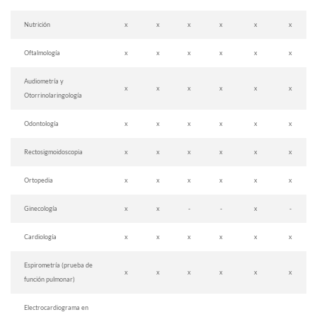
Nutrición
x
x
x
x
x
x
Oftalmología
x
x
x
x
x
x
Audiometría y
x
x
x
x
x
x
Otorrinolaringología
Odontología
x
x
x
x
x
x
Rectosigmoidoscopia
x
x
x
x
x
x
Ortopedia
x
x
x
x
x
x
Ginecología
x
x
-
-
x
-
Cardiología
x
x
x
x
x
x
Espirometría (prueba de
x
x
x
x
x
x
función pulmonar)
Electrocardiograma en