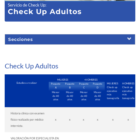
Servicio de Check Up
:
Check Up Adultos
Secciones
Check Up Adultos
MUJERES
>HOMBRES
Estudios a realizar
MUJERES
HOMBRES
Paquete
Paquete
Paquete
Paquete
Check up
Check up
A
B
C
D
ejecutivo
ejecutivo
Menor
Mayor
Menor
Mayor
más
más
de 40
de 40
de 40
de 40
tomografía
tomografía
años
años
años
años
Historia clínica con examen
físico realizado por médico
x
x
x
x
x
x
internista.
VALORACIÓN POR ESPECIALISTA EN: