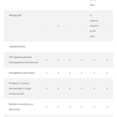
años
Mastografía
sí,
mujeres
-
x
-
-
mayores
-
de 40
años
LABORATORIO
GGT (gamma glutamil
x
x
x
x
x
x
transpeptidasa/transferasa)
Hemoglobina glucosilada
x
x
x
x
x
x
Proteína C reactiva
ultrasensible y riesgo
x
x
x
x
x
x
cardiovascular
Biometría hemática con
x
x
x
x
x
x
diferencial