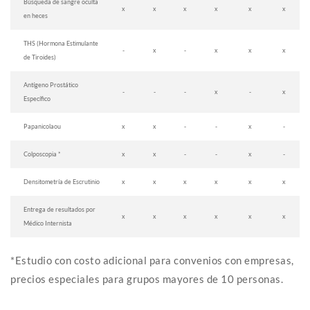
Búsqueda de sangre oculta
x
x
x
x
x
x
en heces
THS (Hormona Estimulante
-
x
-
x
x
x
de Tiroides)
Antígeno Prostático
-
-
-
x
-
x
Específico
Papanicolaou
x
x
-
-
x
-
Colposcopia *
x
x
-
-
x
-
Densitometría de Escrutinio
x
x
x
x
x
x
Entrega de resultados por
x
x
x
x
x
x
Médico Internista
*Estudio con costo adicional para convenios con empresas,
precios especiales para grupos mayores de 10 personas.