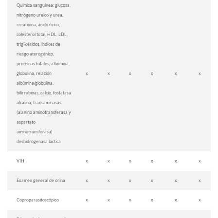
Química sanguínea: glucosa,
nitrógeno ureico y urea,
creatinina, ácido úrico,
colesterol total, HDL, LDL,
triglicéridos, índices de
riesgo aterogénico,
proteínas totales, albúmina,
globulina, relación
x
x
x
x
x
x
albúmina/globulina,
bilirrubinas, calcio, fosfatasa
alcalina, transaminasas
(alanino aminotransferasa y
aspartato
aminotransferasa)
deshidrogenasa láctica
VIH
x
x
x
x
x
x
Examen general de orina
x
x
x
x
x
x
Coproparasitoscópico
x
x
x
x
x
x