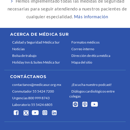
Hemos implementado todas las medidas de seguridad
necesarias para seguir atendiendo a nuestros pacientes de
cualquier especialidad.
Más información
ACERCA DE MÉDICA SUR
Calidad y Seguridad Médica Sur
Formatos médicos
Noticias
Correo interno
Bolsa de trabajo
Dirección de ética médica
Holiday Inn & Suites Médica Sur
Mapa del sitio
CONTÁCTANOS
contactanos@medicasur.org.mx
¡Escucha nuestro podcast!
Conmutador 55 5424 7200
Diálogos cardiológicos entre
colegas
Urgencias 800 999 8743
Laboratorio 55 5424 6805