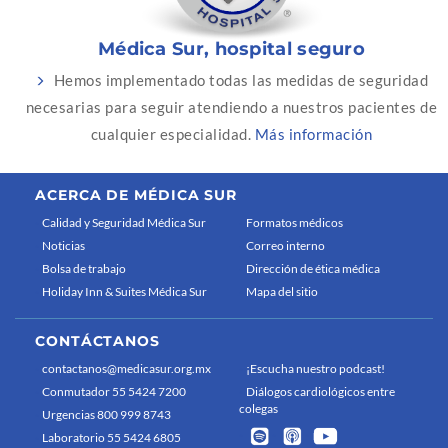
Médica Sur, hospital seguro
Hemos implementado todas las medidas de seguridad
necesarias para seguir atendiendo a nuestros pacientes de
cualquier especialidad.
Más información
ACERCA DE MÉDICA SUR
Calidad y Seguridad Médica Sur
Formatos médicos
Noticias
Correo interno
Bolsa de trabajo
Dirección de ética médica
Holiday Inn & Suites Médica Sur
Mapa del sitio
CONTÁCTANOS
contactanos@medicasur.org.mx
¡Escucha nuestro podcast!
Conmutador 55 5424 7200
Diálogos cardiológicos entre
colegas
Urgencias 800 999 8743
Laboratorio 55 5424 6805