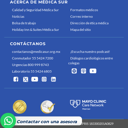
ACERCA DE MÉDICA SUR
Calidad y Seguridad Médica Sur
Formatos médicos
Noticias
Correo interno
Bolsa de trabajo
Dirección de ética médica
Holiday Inn & Suites Médica Sur
Mapa del sitio
CONTÁCTANOS
contactanos@medicasur.org.mx
¡Escucha nuestro podcast!
Conmutador 55 5424 7200
Diálogos cardiológicos entre
colegas
Urgencias 800 999 8743
Laboratorio 55 5424 6805
Contactar con una asesora
Médica Sur 2026 Derechos reservados
COFEPRIS 183300201A0829