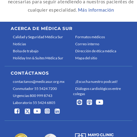
necesarias para seguir atendiendo a nuestros pacientes de
cualquier especialidad.
Más información
ACERCA DE MÉDICA SUR
Calidad y Seguridad Médica Sur
Formatos médicos
Noticias
Correo interno
Bolsa de trabajo
Dirección de ética médica
Holiday Inn & Suites Médica Sur
Mapa del sitio
CONTÁCTANOS
contactanos@medicasur.org.mx
¡Escucha nuestro podcast!
Conmutador 55 5424 7200
Diálogos cardiológicos entre
colegas
Urgencias 800 999 8743
Laboratorio 55 5424 6805