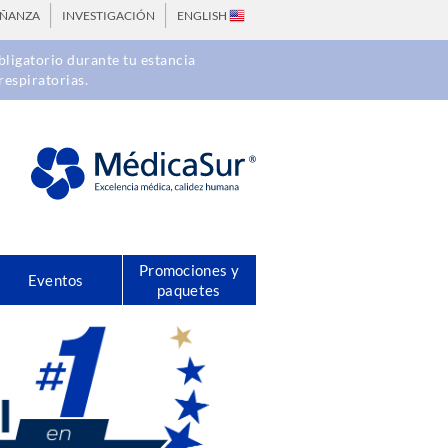
EÑANZA
INVESTIGACIÓN
ENGLISH
ligatorio durante tu estancia
respiratorias.
Promociones y
Eventos
paquetes