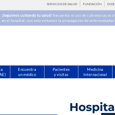
SERVICIOS DE SALUD
FUNDACIÓN
ENS
¡Seguimos cuidando tu salud!
Recuerda: el uso de cubrebocas es ob
en el hospital; con esto evitamos la propagación de enfermedades 
ta
Encuentra
Pacientes
Medicina
CAE)
un médico
y visitas
Internacional