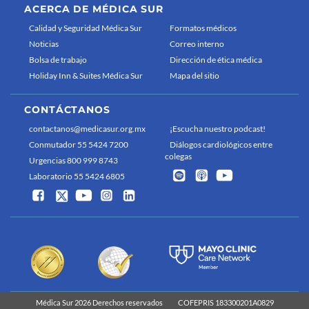
ACERCA DE MÉDICA SUR
Calidad y Seguridad Médica Sur
Formatos médicos
Noticias
Correo interno
Bolsa de trabajo
Dirección de ética médica
Holiday Inn & Suites Médica Sur
Mapa del sitio
CONTÁCTANOS
contactanos@medicasur.org.mx
¡Escucha nuestro podcast!
Conmutador 55 5424 7200
Diálogos cardiológicos entre
colegas
Urgencias 800 999 8743
Laboratorio 55 5424 6805
Médica Sur 2026 Derechos reservados
COFEPRIS 183300201A0829