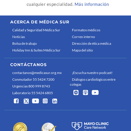
cualquier especialidad.
Más información
ACERCA DE MÉDICA SUR
Calidad y Seguridad Médica Sur
Formatos médicos
Noticias
Correo interno
Bolsa de trabajo
Dirección de ética médica
Holiday Inn & Suites Médica Sur
Mapa del sitio
CONTÁCTANOS
contactanos@medicasur.org.mx
¡Escucha nuestro podcast!
Conmutador 55 5424 7200
Diálogos cardiológicos entre
colegas
Urgencias 800 999 8743
Laboratorio 55 5424 6805