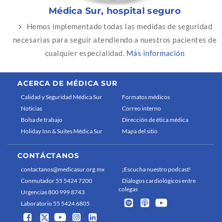
Médica Sur, hospital seguro
Hemos implementado todas las medidas de seguridad
necesarias para seguir atendiendo a nuestros pacientes de
cualquier especialidad.
Más información
ACERCA DE MÉDICA SUR
Calidad y Seguridad Médica Sur
Formatos médicos
Noticias
Correo interno
Bolsa de trabajo
Dirección de ética médica
Holiday Inn & Suites Médica Sur
Mapa del sitio
CONTÁCTANOS
contactanos@medicasur.org.mx
¡Escucha nuestro podcast!
Conmutador 55 5424 7200
Diálogos cardiológicos entre
colegas
Urgencias 800 999 8743
Laboratorio 55 5424 6805