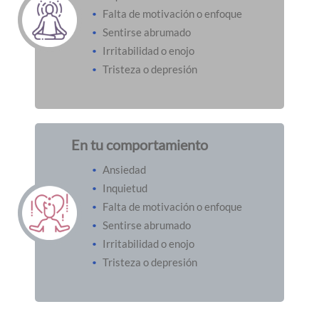
Falta de motivación o enfoque
Sentirse abrumado
Irritabilidad o enojo
Tristeza o depresión
En tu comportamiento
Ansiedad
Inquietud
Falta de motivación o enfoque
Sentirse abrumado
Irritabilidad o enojo
Tristeza o depresión