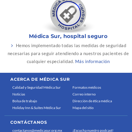
Médica Sur, hospital seguro
Hemos implementado todas las medidas de seguridad
necesarias para seguir atendiendo a nuestros pacientes de
cualquier especialidad.
Más información
ACERCA DE MÉDICA SUR
Calidad y Seguridad Médica Sur
Formatos médicos
Noticias
Correo interno
Bolsa de trabajo
Dirección de ética médica
Holiday Inn & Suites Médica Sur
Mapa del sitio
CONTÁCTANOS
contactanos@medicasur.org.mx
¡Escucha nuestro podcast!