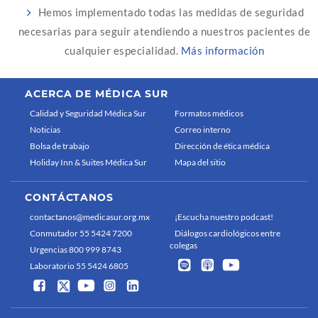
Hemos implementado todas las medidas de seguridad
necesarias para seguir atendiendo a nuestros pacientes de
cualquier especialidad.
Más información
ACERCA DE MÉDICA SUR
Calidad y Seguridad Médica Sur
Formatos médicos
Noticias
Correo interno
Bolsa de trabajo
Dirección de ética médica
Holiday Inn & Suites Médica Sur
Mapa del sitio
CONTÁCTANOS
contactanos@medicasur.org.mx
¡Escucha nuestro podcast!
Conmutador 55 5424 7200
Diálogos cardiológicos entre
colegas
Urgencias 800 999 8743
Laboratorio 55 5424 6805