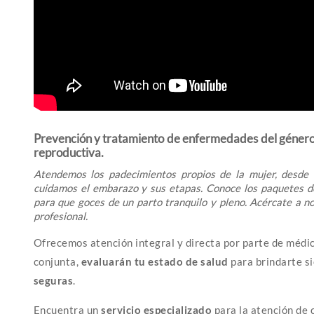
Prevención y tratamiento de enfermedades del género 
reproductiva.
Atendemos los padecimientos propios de la mujer, desde l
cuidamos el embarazo y sus etapas. Conoce los paquetes d
para que goces de un parto tranquilo y pleno. Acércate a no
profesional.
Ofrecemos atención integral y directa por parte de médic
conjunta,
evaluarán tu estado de salud
para brindarte 
seguras
.
Encuentra un
servicio especializado
para la atención de 