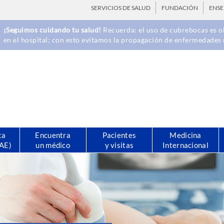
SERVICIOS DE SALUD
FUNDACIÓN
ENS
¡Seguimos cuidando tu salud!
Recuerda: el uso de cubrebocas es ob
en el hospital; con esto evitamos la propagación de enfermedades 
ta
Encuentra
Pacientes
Medicina
CAE)
un médico
y visitas
Internacional