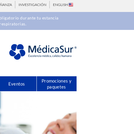
EÑANZA
INVESTIGACIÓN
ENGLISH
ligatorio durante tu estancia
respiratorias.
Promociones y
Eventos
paquetes