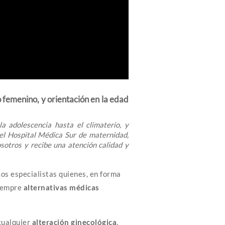
femenino, y orientación en la edad
a adolescencia hasta el climaterio, y
el Hospital Médica Sur de maternidad,
sotros y recibe una atención calidad y
os especialistas quienes, en forma
siempre
alternativas médicas
cualquier
alteración ginecológica
,