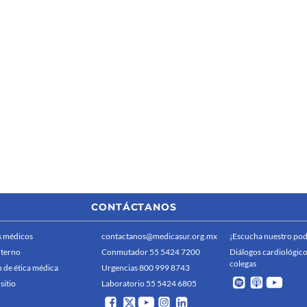
CONTÁCTANOS
 médicos
contactanos@medicasur.org.mx
¡Escucha nuestro pod
nterno
Conmutador 55 5424 7200
Diálogos cardiológico
colegas
 de ética médica
Urgencias 800 999 8743
sitio
Laboratorio 55 5424 6805