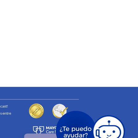
cast!
s entre