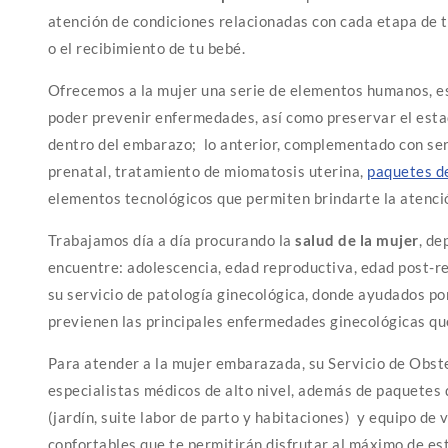
atención de condiciones relacionadas con cada etapa de 
o el recibimiento de tu bebé.
Ofrecemos a la mujer una serie de elementos humanos, es
poder prevenir enfermedades, así como preservar el estad
dentro del embarazo; lo anterior, complementado con serv
prenatal, tratamiento de miomatosis uterina,
paquetes d
elementos tecnológicos que permiten brindarte la atenci
Trabajamos día a día procurando la
salud de la mujer
, de
encuentre: adolescencia, edad reproductiva, edad post-r
su servicio de patología ginecológica, donde ayudados po
previenen las principales enfermedades ginecológicas que
Para atender a la mujer embarazada, su Servicio de Obste
especialistas médicos de alto nivel, además de paquetes 
(jardín, suite labor de parto y habitaciones) y equipo de
confortables que te permitirán disfrutar al máximo de es