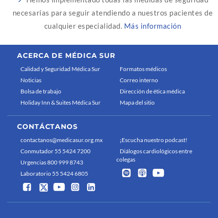
necesarias para seguir atendiendo a nuestros pacientes de
cualquier especialidad.
Más información
ACERCA DE MÉDICA SUR
Calidad y Seguridad Médica Sur
Formatos médicos
Noticias
Correo interno
Bolsa de trabajo
Dirección de ética médica
Holiday Inn & Suites Médica Sur
Mapa del sitio
CONTÁCTANOS
contactanos@medicasur.org.mx
¡Escucha nuestro podcast!
Conmutador 55 5424 7200
Diálogos cardiológicos entre
colegas
Urgencias 800 999 8743
Laboratorio 55 5424 6805