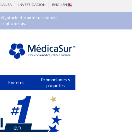
EÑANZA
INVESTIGACIÓN
ENGLISH
ligatorio durante tu estancia
respiratorias.
Promociones y
Eventos
paquetes