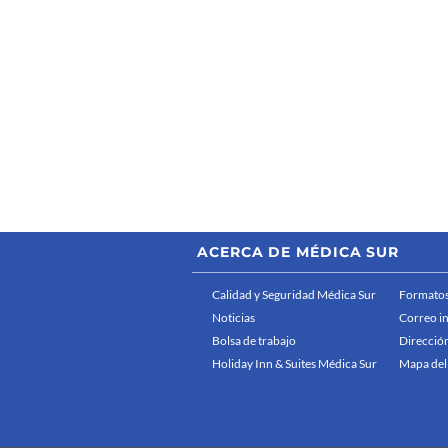
ACERCA DE MÉDICA SUR
Calidad y Seguridad Médica Sur
Formatos
Noticias
Correo i
Bolsa de trabajo
Dirección
Holiday Inn & Suites Médica Sur
Mapa del 