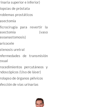
rinaria superior e inferior)
iopsias de próstata
roblemas prostáticos
asectomía
icrocirugía para revertir la
vasectomía (vaso
asoanastomosis)
aricocele
stenosis uretral
nfermedades de transmisión
exual
rocedimientos percutáneos y
ndoscópicos (Uso de láser)
rolapso de órganos pélvicos
nfección de vías urinarias