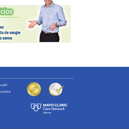
cast!
s entre