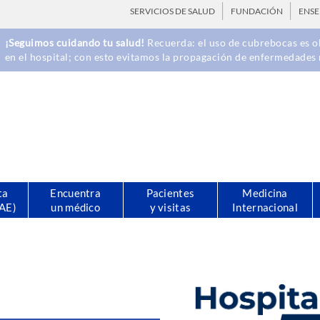
SERVICIOS DE SALUD
FUNDACIÓN
ENS
¡Seguimos cuidando tu salud!
Recuerda: el uso de cubrebocas es ob
en el hospital; con esto evitamos la propagación de enfermedades 
ta
Encuentra
Pacientes
Medicina
CAE)
un médico
y visitas
Internacional