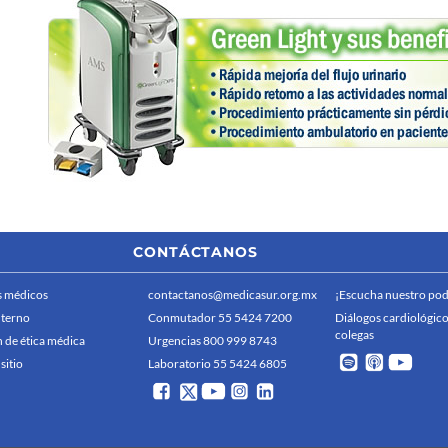
CONTÁCTANOS
 médicos
contactanos@medicasur.org.mx
¡Escucha nuestro pod
nterno
Conmutador 55 5424 7200
Diálogos cardiológico
colegas
 de ética médica
Urgencias 800 999 8743
sitio
Laboratorio 55 5424 6805