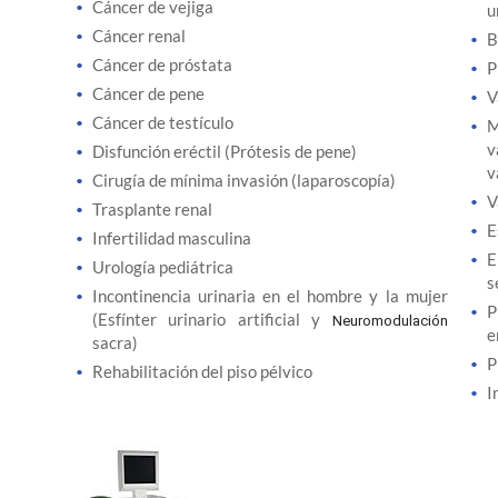
Cáncer de vejiga
u
Cáncer renal
B
Cáncer de próstata
P
Cáncer de pene
V
Cáncer de testículo
M
Disfunción eréctil (Prótesis de pene)
v
Cirugía de mínima invasión (laparoscopía)
V
Trasplante renal
E
Infertilidad masculina
E
Urología pediátrica
s
Incontinencia urinaria en el hombre y la mujer
P
(Esfínter urinario artificial y
Neuromodulación
e
sacra)
P
Rehabilitación del piso pélvico
I