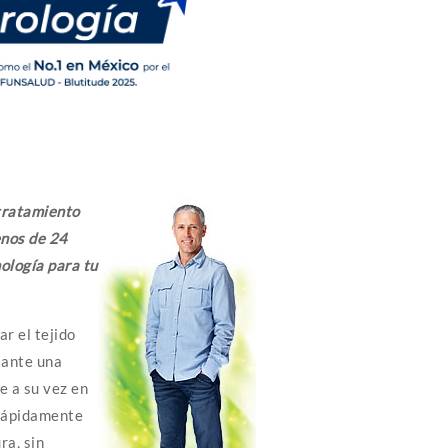
tratamiento
enos de 24
ología para tu
ar el tejido
diante una
te a su vez en
 rápidamente
ra, sin