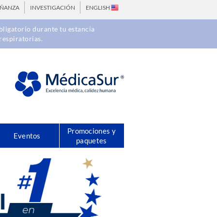
EÑANZA
INVESTIGACIÓN
ENGLISH
ligatorio durante tu estancia
respiratorias.
Promociones y
Eventos
paquetes