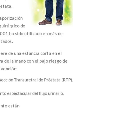
óstata.
aporización
quirúrgico de
2001 ha sido utilizado en más de
ltados.
ere de una estancia corta en el
va de la mano con el bajo riesgo de
rvención:
ección Transuretral de Próstata (RTP),
to espectacular del flujo urinario.
ento están: