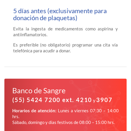
5 días antes (exclusivamente para
donación de plaquetas)
Evita la ingesta de medicamentos como aspirina y
antiinflamatorios.
Es preferible (no obligatorio) programar una cita vía
telefónica para acudir a donar.
Banco de Sangre
(55) 5424 7200 ext. 4210
3907
y
Horarios de atención:
Lunes a viernes 07:30 – 14:00
hrs.
Sábado, domingo y días festivos de 08:00 – 15:00 hrs.