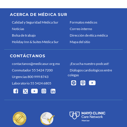
ACERCA DE MÉDICA SUR
Calidad y Seguridad Médica Sur
Formatos médicos
Noticias
Correo interno
Bolsa de trabajo
Dirección de ética médica
Holiday Inn & Suites Médica Sur
Mapa del sitio
CONTÁCTANOS
contactanos@medicasur.org.mx
¡Escucha nuestro podcast!
Conmutador 55 5424 7200
Diálogos cardiológicos entre
colegas
Urgencias 800 999 8743
Laboratorio 55 5424 6805