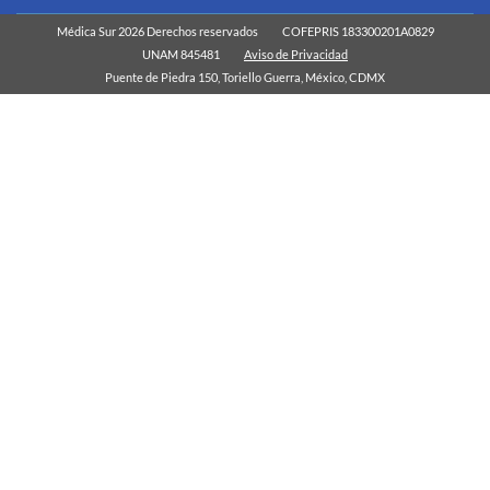
Médica Sur 2026 Derechos reservados
COFEPRIS 183300201A0829
UNAM 845481
Aviso de Privacidad
Puente de Piedra 150, Toriello Guerra, México, CDMX