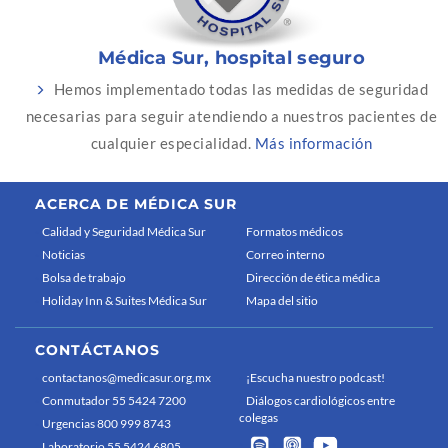
Médica Sur, hospital seguro
Hemos implementado todas las medidas de seguridad
necesarias para seguir atendiendo a nuestros pacientes de
cualquier especialidad.
Más información
ACERCA DE MÉDICA SUR
Calidad y Seguridad Médica Sur
Formatos médicos
Noticias
Correo interno
Bolsa de trabajo
Dirección de ética médica
Holiday Inn & Suites Médica Sur
Mapa del sitio
CONTÁCTANOS
contactanos@medicasur.org.mx
¡Escucha nuestro podcast!
Conmutador 55 5424 7200
Diálogos cardiológicos entre
colegas
Urgencias 800 999 8743
Laboratorio 55 5424 6805