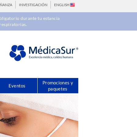
EÑANZA
INVESTIGACIÓN
ENGLISH
ligatorio durante tu estancia
respiratorias.
Promociones y
Eventos
paquetes