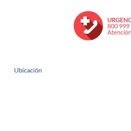
URGENC
800 999
Atenció
Ubicación