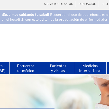
SERVICIOS DE SALUD
FUNDACIÓN
ENS
¡Seguimos cuidando tu salud!
Recuerda: el uso de cubrebocas es ob
en el hospital; con esto evitamos la propagación de enfermedades 
ta
Encuentra
Pacientes
Medicina
CAE)
un médico
y visitas
Internacional