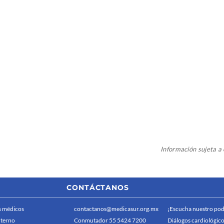
Información sujeta 
CONTÁCTANOS
 médicos
contactanos@medicasur.org.mx
¡Escucha nuestro pod
nterno
Conmutador 55 5424 7200
Diálogos cardiológico