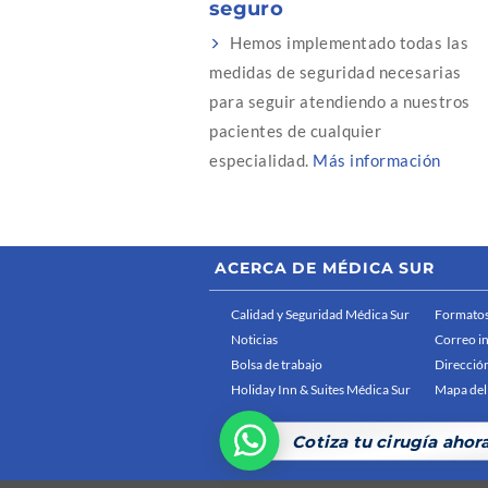
seguro
Hemos implementado todas las
medidas de seguridad necesarias
para seguir atendiendo a nuestros
pacientes de cualquier
especialidad.
Más información
ACERCA DE MÉDICA SUR
Calidad y Seguridad Médica Sur
Formatos
Noticias
Correo i
Bolsa de trabajo
Dirección
Holiday Inn & Suites Médica Sur
Mapa del 
Cotiza tu cirugía ahor