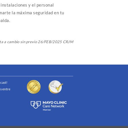
instalaciones y el personal
onarte la máxima seguridad en tu
palda.
eta a cambio sin previo 26/FEB/2025 CRJM
cast!
s entre