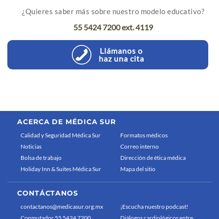
¿Quieres saber más sobre nuestro modelo educativo?
55 5424 7200 ext. 4119
Llámanos o
haz una cita
ACERCA DE MÉDICA SUR
Calidad y Seguridad Médica Sur
Formatos médicos
Noticias
Correo interno
Bolsa de trabajo
Dirección de ética médica
Holiday Inn & Suites Médica Sur
Mapa del sitio
CONTÁCTANOS
contactanos@medicasur.org.mx
¡Escucha nuestro podcast!
Conmutador 55 5424 7200
Diálogos cardiológicos entre