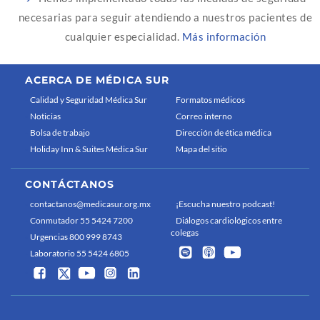
necesarias para seguir atendiendo a nuestros pacientes de
cualquier especialidad.
Más información
ACERCA DE MÉDICA SUR
Calidad y Seguridad Médica Sur
Formatos médicos
Noticias
Correo interno
Bolsa de trabajo
Dirección de ética médica
Holiday Inn & Suites Médica Sur
Mapa del sitio
CONTÁCTANOS
contactanos@medicasur.org.mx
¡Escucha nuestro podcast!
Conmutador 55 5424 7200
Diálogos cardiológicos entre
colegas
Urgencias 800 999 8743
Laboratorio 55 5424 6805