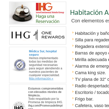
Habitación A
Con elementos es
Habitación y baño
Silla para regade
Regadera extensi
Médica Sur, hospital
Barras de apoyo 
seguro
Hemos implementado
Mirilla adecuada 
todas las medidas de
seguridad necesarias
Alarma de emergen
para seguir atendiendo a
nuestros pacientes de
Cama king size.
cualquier especialidad.
TV plana de 32” c
Más información »
Radio despertad
Estamos comprometidos
Escritorio / tocado
con elevados niveles de
limpieza.
Frigo bar.
Todo respaldado por la
Promesa de limpieza IHG.
Cafetera, vaso ter
ihg.com/Promesadelimpi