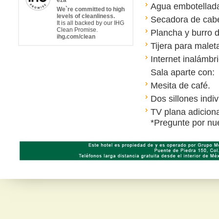
eza
Agua embotellad
We`re committed to high
levels of cleanliness.
Secadora de cabe
It is all backed by our IHG
Clean Promise.
Plancha y burro d
ihg.com/clean
Tijera para malet
Internet inalámbr
Sala aparte con:
Mesita de café.
Dos sillones indiv
TV plana adicional
*Pregunte por nue