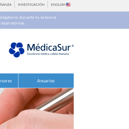
EÑANZA
INVESTIGACIÓN
ENGLISH
ligatorio durante tu estancia
respiratorias.
esores
Anuarios