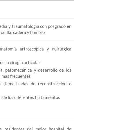
edia y traumatología con posgrado en
rodilla, cadera y hombro
anatomía artroscópica y quirúrgica
e la cirugía articular
a, patomecánica y desarrollo de los
s mas frecuentes
sistematizadas de reconstrucción o
n de los diferentes tratamientos
e residentes del mejor hospital de