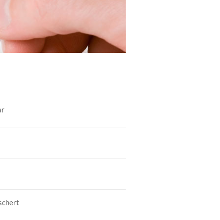
ar
schert