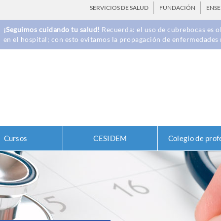
SERVICIOS DE SALUD
FUNDACIÓN
ENS
¡Seguimos cuidando tu salud!
Recuerda: el uso de cubrebocas es ob
en el hospital; con esto evitamos la propagación de enfermedades 
Cursos
CESIDEM
Colegio de prof