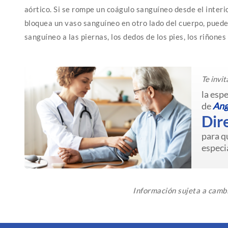
aórtico. Si se rompe un coágulo sanguíneo desde el interi
bloquea un vaso sanguíneo en otro lado del cuerpo, puede 
sanguíneo a las piernas, los dedos de los pies, los riñone
Te invit
la esp
de
Ang
Dir
para q
especia
Información sujeta a camb