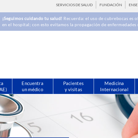
SERVICIOS DE SALUD
FUNDACIÓN
ENS
¡Seguimos cuidando tu salud!
Recuerda: el uso de cubrebocas es ob
en el hospital; con esto evitamos la propagación de enfermedades 
ta
Encuentra
Pacientes
Medicina
CAE)
un médico
y visitas
Internacional