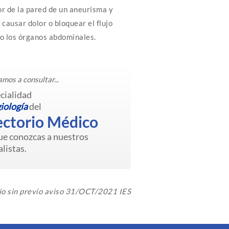
or de la pared de un aneurisma y
causar dolor o bloquear el flujo
s o los órganos abdominales.
amos a consultar...
ecialidad
iología
del
ectorio Médico
ue conozcas a nuestros
listas.
io sin previo aviso 31/OCT/2021 IES