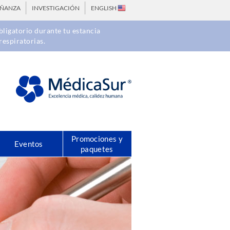
EÑANZA
INVESTIGACIÓN
ENGLISH
ligatorio durante tu estancia
respiratorias.
Promociones y
Eventos
paquetes