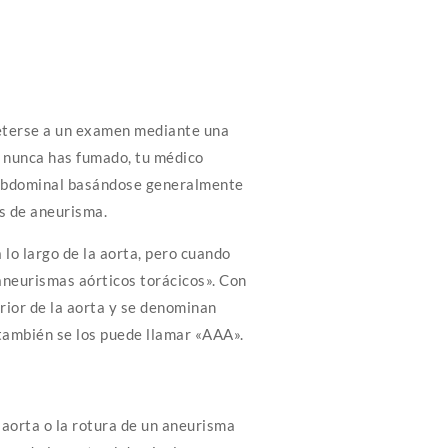
eterse a un examen mediante una
y nunca has fumado, tu médico
ía abdominal basándose generalmente
es de aneurisma.
lo largo de la aorta, pero cuando
«aneurismas aórticos torácicos». Con
rior de la aorta y se denominan
también se los puede llamar «AAA».
 aorta o la rotura de un aneurisma