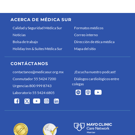
ACERCA DE MÉDICA SUR
Calidad y Seguridad Médica Sur
Formatos médicos
Noticias
Correo interno
Bolsa de trabajo
Dirección de ética médica
Holiday Inn & Suites Médica Sur
Mapa del sitio
CONTÁCTANOS
contactanos@medicasur.org.mx
¡Escucha nuestro podcast!
Conmutador 55 5424 7200
Diálogos cardiológicos entre
colegas
Urgencias 800 999 8743
Laboratorio 55 5424 6805