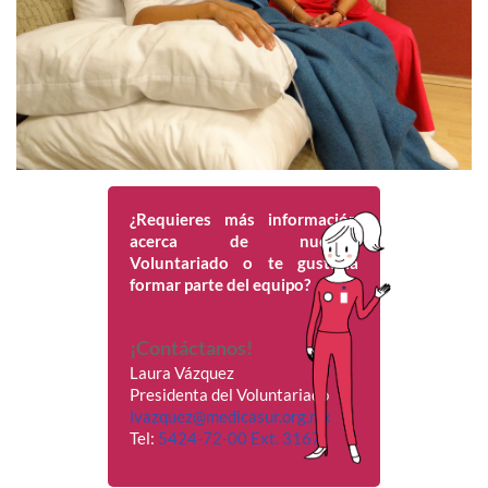
¿Requieres más información
acerca de nuestro
Voluntariado o te gustaría
formar parte del equipo?
¡Contáctanos!
Laura Vázquez
Presidenta del Voluntariado
lvazquez@medicasur.org.mx
Tel:
5424-72-00 Ext. 3167