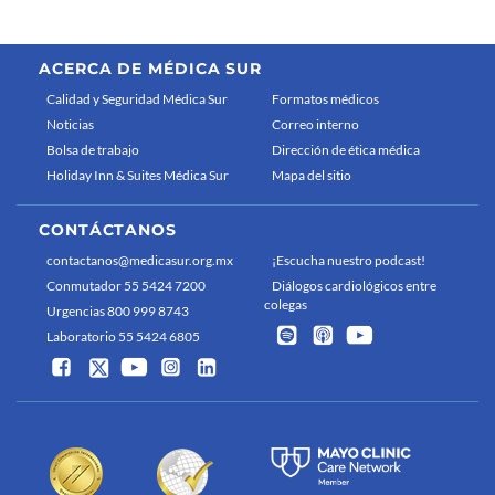
ACERCA DE MÉDICA SUR
Calidad y Seguridad Médica Sur
Formatos médicos
Noticias
Correo interno
Bolsa de trabajo
Dirección de ética médica
Holiday Inn & Suites Médica Sur
Mapa del sitio
CONTÁCTANOS
contactanos@medicasur.org.mx
¡Escucha nuestro podcast!
Conmutador 55 5424 7200
Diálogos cardiológicos entre
colegas
Urgencias 800 999 8743
Laboratorio 55 5424 6805