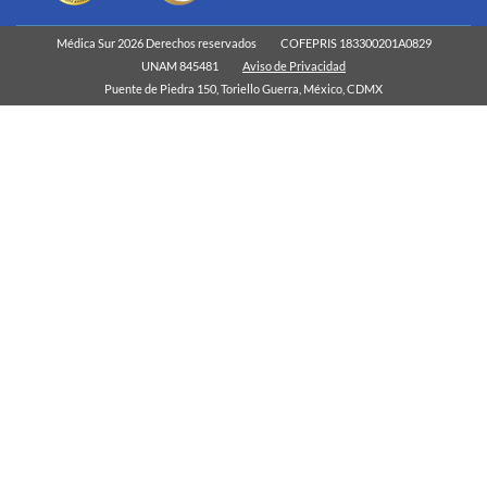
Médica Sur 2026 Derechos reservados
COFEPRIS 183300201A0829
UNAM 845481
Aviso de Privacidad
Puente de Piedra 150, Toriello Guerra, México, CDMX