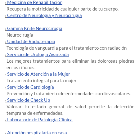
Medicina de Rehabilitación
>
Recupera la motricidad de cualquier parte de tu cuerpo.
Centro de Neurología y Neurocirugía
>
Gamma Knife Neurocirugía
>
Neurocirugía
Unidad de Radioterapia
>
Tecnología de vanguardia para el tratamiento con radiación
Servicio de Urología Avanzada
>
Los mejores tratamientos para eliminar las dolorosas piedras
en los riñones.
Servicio de Atención a la Mujer
>
Tratamiento integral para la mujer
Servicio de Cardiología
>
Prevención y tratamiento de enfermedades cardiovasculares.
Servicio de Check Up
>
Valorar tu estado general de salud permite la detección
temprana de enfermedades.
Laboratorio de Patología Clínica
>
Atención hospitalaria en casa
>