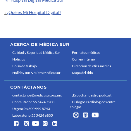
Mi Hospital Digital Médica Sur
¿Qué es Mi Hospital Digital?
>
ACERCA DE MÉDICA SUR
Calidad y Seguridad Médica Sur
Formatos médicos
Noticias
Correo interno
Bolsa de trabajo
Dirección de ética médica
Holiday Inn & Suites Médica Sur
Mapa del sitio
CONTÁCTANOS
contactanos@medicasur.org.mx
¡Escucha nuestro podcast!
Conmutador 55 5424 7200
Diálogos cardiológicos entre
colegas
Urgencias 800 999 8743
Laboratorio 55 5424 6805