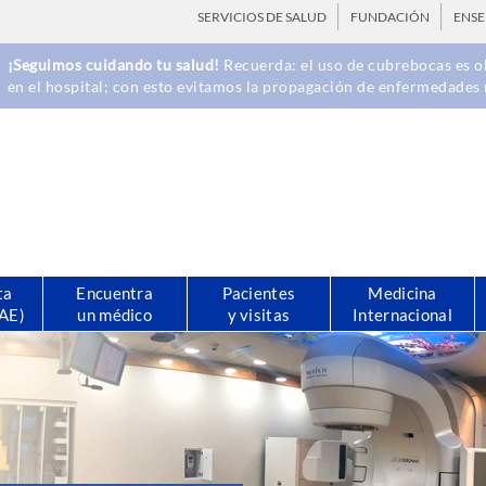
SERVICIOS DE SALUD
FUNDACIÓN
ENS
¡Seguimos cuidando tu salud!
Recuerda: el uso de cubrebocas es ob
en el hospital; con esto evitamos la propagación de enfermedades 
ta
Encuentra
Pacientes
Medicina
CAE)
un médico
y visitas
Internacional