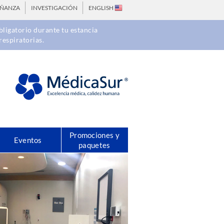
EÑANZA
INVESTIGACIÓN
ENGLISH
ligatorio durante tu estancia
respiratorias.
Promociones y
Eventos
paquetes