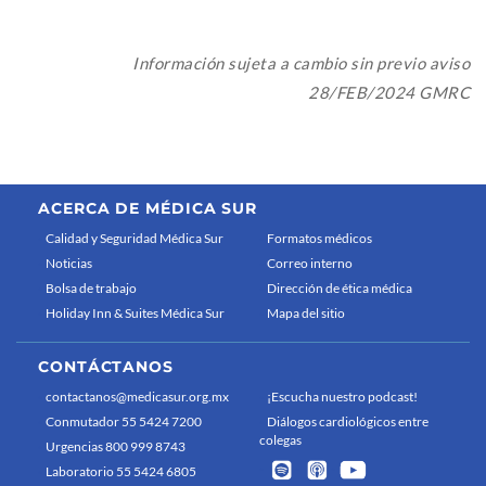
Información sujeta a cambio sin previo aviso
28/FEB/2024 GMRC
ACERCA DE MÉDICA SUR
Calidad y Seguridad Médica Sur
Formatos médicos
Noticias
Correo interno
Bolsa de trabajo
Dirección de ética médica
Holiday Inn & Suites Médica Sur
Mapa del sitio
CONTÁCTANOS
contactanos@medicasur.org.mx
¡Escucha nuestro podcast!
Conmutador 55 5424 7200
Diálogos cardiológicos entre
colegas
Urgencias 800 999 8743
Laboratorio 55 5424 6805