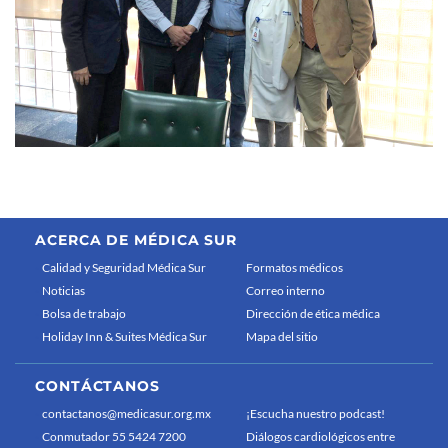
ACERCA DE MÉDICA SUR
Calidad y Seguridad Médica Sur
Formatos médicos
Noticias
Correo interno
Bolsa de trabajo
Dirección de ética médica
Holiday Inn & Suites Médica Sur
Mapa del sitio
CONTÁCTANOS
contactanos@medicasur.org.mx
¡Escucha nuestro podcast!
Conmutador 55 5424 7200
Diálogos cardiológicos entre