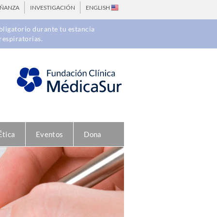
EÑANZA
INVESTIGACIÓN
ENGLISH
ligatorio durante tu estancia
respiratorias.
Ética
Eventos
Dona