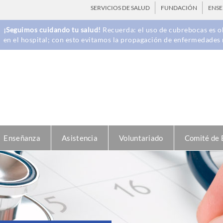
SERVICIOS DE SALUD
FUNDACIÓN
ENS
¡Seguimos cuidando tu salud!
Recuerda: el uso de cubrebocas es ob
en el hospital; con esto evitamos la propagación de enfermedades 
Enseñanza
Asistencia
Voluntariado
Comité de 