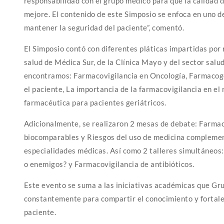
responsabilidad con el grupo médico para que la calidad d
mejore. El contenido de este Simposio se enfoca en uno d
mantener la seguridad del paciente”, comentó.
El Simposio contó con diferentes pláticas impartidas por
salud de Médica Sur, de la Clínica Mayo y del sector salu
encontramos: Farmacovigilancia en Oncología, Farmacog
el paciente, La importancia de la farmacovigilancia en el
farmacéutica para pacientes geriátricos.
Adicionalmente, se realizaron 2 mesas de debate: Farma
biocomparables y Riesgos del uso de medicina complement
especialidades médicas. Así como 2 talleres simultáneo
o enemigos? y Farmacovigilancia de antibióticos.
Este evento se suma a las iniciativas académicas que Gr
constantemente para compartir el conocimiento y fortalec
paciente.