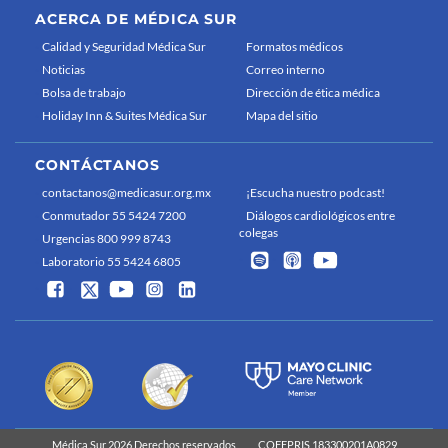
ACERCA DE MÉDICA SUR
Calidad y Seguridad Médica Sur
Formatos médicos
Noticias
Correo interno
Bolsa de trabajo
Dirección de ética médica
Holiday Inn & Suites Médica Sur
Mapa del sitio
CONTÁCTANOS
contactanos@medicasur.org.mx
¡Escucha nuestro podcast!
Conmutador 55 5424 7200
Diálogos cardiológicos entre
colegas
Urgencias 800 999 8743
Laboratorio 55 5424 6805
Médica Sur 2026 Derechos reservados
COFEPRIS 183300201A0829