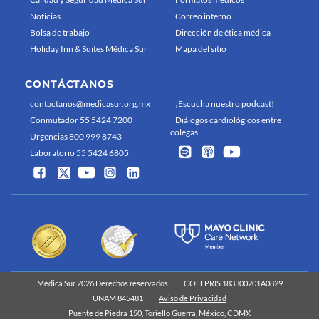
Noticias
Correo interno
Bolsa de trabajo
Dirección de ética médica
Holiday Inn & Suites Médica Sur
Mapa del sitio
CONTÁCTANOS
contactanos@medicasur.org.mx
¡Escucha nuestro podcast!
Conmutador 55 5424 7200
Diálogos cardiológicos entre
colegas
Urgencias 800 999 8743
Laboratorio 55 5424 6805
Médica Sur 2026 Derechos reservados
COFEPRIS 183300201A0829
UNAM 845481
Aviso de Privacidad
Puente de Piedra 150, Toriello Guerra, México, CDMX