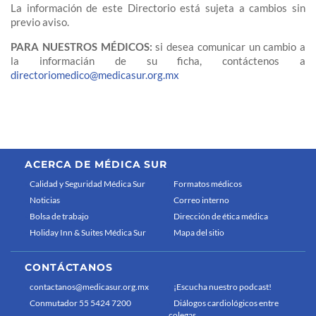
La información de este Directorio está sujeta a cambios sin
previo aviso.
PARA NUESTROS MÉDICOS:
si desea comunicar un cambio a
la informacián de su ficha, contáctenos a
directoriomedico@medicasur.org.mx
ACERCA DE MÉDICA SUR
Calidad y Seguridad Médica Sur
Formatos médicos
Noticias
Correo interno
Bolsa de trabajo
Dirección de ética médica
Holiday Inn & Suites Médica Sur
Mapa del sitio
CONTÁCTANOS
contactanos@medicasur.org.mx
¡Escucha nuestro podcast!
Conmutador 55 5424 7200
Diálogos cardiológicos entre
colegas